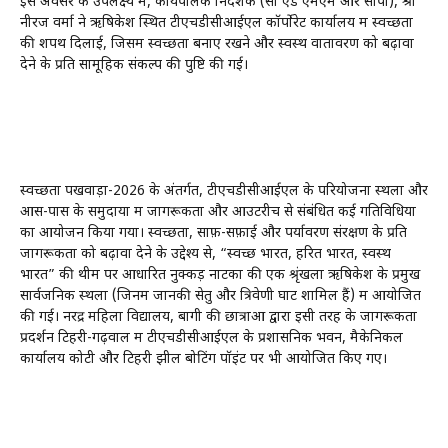
इस अवसर के उपलक्ष्य में, कार्यपालक निदेशक (सी एंड एमएम और सीपी), श्री
नीरज वर्मा ने ऋषिकेश स्थित टीएचडीसीआईएल कॉर्पोरेट कार्यालय में स्वच्छता
की शपथ दिलाई, जिसमें स्वच्छता बनाए रखने और स्वस्थ वातावरण को बढ़ावा
देने के प्रति सामूहिक संकल्प की पुष्टि की गई।
स्वच्छता पखवाड़ा-2026 के अंतर्गत, टीएचडीसीआईएल के परियोजना स्थलों और
आस-पास के समुदायों में जागरूकता और आउटरीच से संबंधित कई गतिविधियों
का आयोजन किया गया। स्वच्छता, साफ़-सफ़ाई और पर्यावरण संरक्षण के प्रति
जागरूकता को बढ़ावा देने के उद्देश्य से, “स्वच्छ भारत, हरित भारत, स्वस्थ
भारत” की थीम पर आधारित नुक्कड़ नाटकों की एक श्रृंखला ऋषिकेश के प्रमुख
सार्वजनिक स्थलों (जिनमें जानकी सेतु और त्रिवेणी घाट शामिल हैं) में आयोजित
की गई। नरेंद्र महिला विद्यालय, बागी की छात्राओं द्वारा इसी तरह के जागरूकता
प्रदर्शन टिहरी-गढ़वाल में टीएचडीसीआईएल के प्रशासनिक भवन, मैकेनिकल
कार्यालय कोटी और टिहरी झील बोटिंग पॉइंट पर भी आयोजित किए गए।