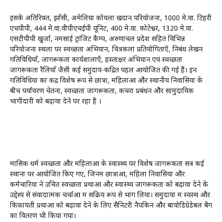
इसके अतिरिक्‍त, झाँसी, अमेलिया कोयला खदान परियोजना, 1000 मे.वा. टिहरी
एचपीपी, 444 मे.वा.वीपीएचईपी यूनिट, 400 मे.वा. कोटेश्वर, 1320 मे.वा.
एसटीपीपी खुर्जा, नमसाई ट्रांजिट कैम्प, अरुणाचल प्रदेश सहित विभिन्न
परियोजना स्थलों पर स्वच्छता अभियान, चित्रकला प्रतियोगिताएँ, निबंध लेखन
गतिविधियाँ, जागरूकता कार्यशालाएँ, हस्ताक्षर अभियान एवं स्वच्छता
जागरूकता रैलियाँ जैसी कई समुदाय-केंद्रित पहलें आयोजित की गई हैं। इन
गतिविधियों का केंद्र विशेष रूप से छात्रों, महिलाओं और स्थानीय निवासियों के
बीच पर्यावरण चेतना, स्वच्छता जागरूकता, कचरा प्रबंधन और सामुदायिक
भागीदारी को बढ़ावा देने पर रहा है ।
मासिक धर्म स्वच्छता और महिलाओं के स्वास्थ्य पर विशेष जागरूकता सत्र कई
स्थानों पर आयोजित किए गए, जिनमें छात्राओं, महिला निवासियों और
कर्मचारियों ने उचित स्वच्छता प्रथाओं और स्वास्थ्य जागरूकता को बढ़ावा देने के
उद्देश्य से संवादात्मक चर्चाओं में सक्रिय रूप से भाग लिया। समुदायों में स्वस्थ और
किफायती प्रथाओं को बढ़ावा देने के लिए सैनिटरी नैपकिन और बायोडिग्रेडेबल बैग
का वितरण भी किया गया।