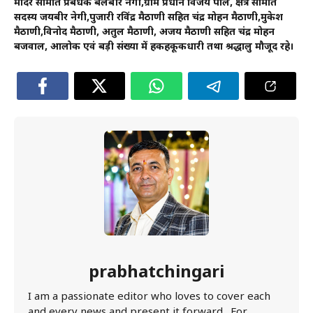
मंदिर समिति प्रबंधक बलबीर नेगी,ग्राम प्रधान विजय पाल, क्षेत्र समिति
सदस्य जयबीर नेगी,पुजारी रविंद्र मैठाणी सहित चंद्र मोहन मैठाणी,मुकेश
मैठाणी,विनोद मैठाणी, अतुल मैठाणी, अजय मैठाणी सहित चंद्र मोहन
बजवाल, आलोक एवं बड़ी संख्या में हकहकूकधारी तथा श्रद्धालु मौजूद रहे।
prabhatchingari
I am a passionate editor who loves to cover each
and every news and present it forward . For