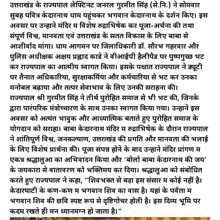
उत्तराखंड के राज्यपाल लेफ्टिनेंट जनरल गुरमीत सिंह (से.नि.) ने सोमवार
सुबह पवित्र केदारनाथ धाम पहुंचकर भगवान केदारनाथ के दर्शन किए। इस
अवसर पर उन्होंने मंदिर में विशेष रुद्राभिषेक कर पूजा-अर्चना की तथा
संपूर्ण विश्व, मानवता एवं उत्तराखंड के सतत विकास के लिए बाबा से
आशीर्वाद मांगा। धाम आगमन पर जिलाधिकारी डॉ. सौरभ गहरवार और
पुलिस अधीक्षक अक्षय प्रह्लाद कोंडे ने वीआईपी हैलीपैड पर पुष्पगुच्छ भेंट
कर राज्यपाल का आत्मीय स्वागत किया। इसके पश्चात राज्यपाल ने ड्यूटी
पर तैनात अधिकारियों, सुरक्षाकर्मियों और कर्मचारियों से भेंट कर उनका
मनोबल बढ़ाया और तत्पर सेवाभाव के लिए उनकी सराहना की।
राज्यपाल श्री गुरमीत सिंह ने तीर्थ पुरोहित समाज से भी भेंट की, जिनके
द्वारा पारंपरिक मंत्रोच्चारण के साथ उनका स्वागत किया गया। उन्होंने इस
अवसर को अत्यंत भावुक और आध्यात्मिक बताते हुए पुरोहित समाज के
योगदान को सराहा। बाबा केदारनाथ मंदिर में रुद्राभिषेक के दौरान राज्यपाल
ने शांतिपूर्ण विश्व, जनकल्याण, उत्तराखंड की प्रगति और मानवता की भलाई
के लिए विशेष प्रार्थना की। पूजा संपन्न होने के बाद उन्होंने मंदिर प्रांगण में
एकत्र श्रद्धालुओं का अभिवादन किया और ‘बोलो बाबा केदारनाथ की जय’
के जयकारों से वातावरण को भक्तिमय कर दिया। श्रद्धालुओं को संबोधित
करते हुए राज्यपाल ने कहा, “शिवभक्त से बड़ा इस संसार में कोई नहीं है।
केदारघाटी के कण-कण में भगवान शिव का वास है। यहां के पर्वतों में
भगवान शिव की छवि स्पष्ट रूप से दृष्टिगोचर होती है। इस दिव्य भूमि पर
कदम रखते ही मन ध्यानमग्न हो जाता है।”