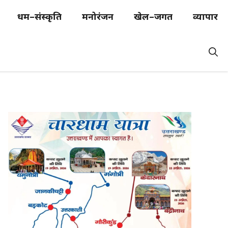
धर्म–संस्कृति
मनोरंजन
खेल–जगत
व्यापार