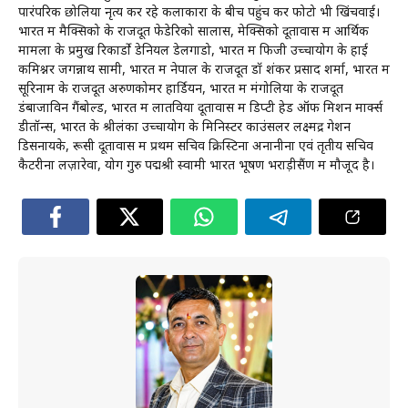
पारंपरिक छोलिया नृत्य कर रहे कलाकारों के बीच पहुंच कर फोटो भी खिंचवाई।
भारत में मैक्सिको के राजदूत फेडेरिको सालास, मेक्सिको दूतावास में आर्थिक
मामलों के प्रमुख रिकार्डो डेनियल डेलगाडो, भारत में फिजी उच्चायोग के हाई
कमिश्नर जगन्नाथ सामी, भारत में नेपाल के राजदूत डॉ शंकर प्रसाद शर्मा, भारत में
सूरिनाम के राजदूत अरुणकोमर हार्डियन, भारत में मंगोलिया के राजदूत
डंबाजाविन गैंबोल्ड, भारत में लातविया दूतावास में डिप्टी हेड ऑफ मिशन मार्क्स
डीतॉन्स, भारत के श्रीलंका उच्चायोग के मिनिस्टर काउंसलर लक्ष्मेंद्र गेशन
डिसनायके, रूसी दूतावास में प्रथम सचिव क्रिस्टिना अनानीना एवं तृतीय सचिव
कैटरीना लज़ारेवा, योग गुरु पद्मश्री स्वामी भारत भूषण भराड़ीसैंण में मौजूद है।