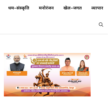
धर्म–संस्कृति
मनोरंजन
खेल–जगत
व्यापार