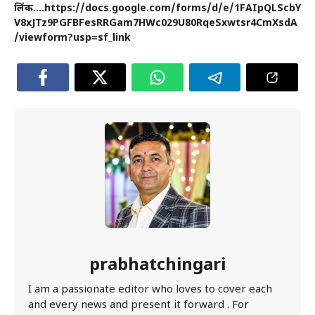
लिंक….https://docs.google.com/forms/d/e/1FAIpQLScbY
V8xJTz9PGFBFesRRGam7HWc029U80RqeSxwtsr4CmXsdA
/viewform?usp=sf_link
prabhatchingari
I am a passionate editor who loves to cover each
and every news and present it forward . For