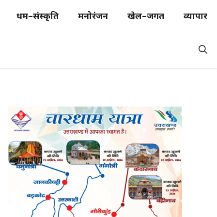
धर्म–संस्कृति
मनोरंजन
खेल–जगत
व्यापार