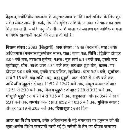
देहरादून
, ज्योतिषीय गणनाओं के अनुसार आज का दिन कई राशियों के लिए शुभ
संकेत लेकर आया है। कर्क, मेष और वृश्चिक राशि के जातकों को भाग्य का साथ
मिल सकता है, जबकि धनु और मीन राशि वालों को स्वास्थ्य एवं आर्थिक मामलों
में विशेष सावधानी बरतने की सलाह दी गई है ।
विक्रम संवत
: 2083 (सिद्धार्थी),
शक संवत
: 1948 (परावभ),
माह
: ज्येष्ठ
अधिकमास (मलमास/पुरुषोत्तम मास),
पक्ष
: कृष्ण पक्ष,
तिथि
: द्वितीया दोपहर
3:04 बजे तक, तत्पश्चात तृतीया,
नक्षत्र
: मूल सायं 6:14 बजे तक, इसके बाद
पूर्वाषाढ़ा,
योग
: साध्य प्रातः 4:31 बजे तक, तत्पश्चात शुभ योग,
करण
: गर
दोपहर 3:04 बजे तक, इसके बाद वणिज,
सूर्योदय
: प्रातः 5:24 बजे,
सूर्यास्त
:
सायं 7:15 बजे,
चंद्र राशि
: धनु,
ब्रह्म मुहूर्त
: प्रातः 4:02 से 4:43 बजे तक,
अभिजीत मुहूर्त :
दोपहर 11:52 से 12:47 बजे तक,
अमृत काल
: दोपहर
12:51 से 2:30 बजे तक,
विजय मुहूर्त :
दोपहर 2:38 से 3:33 बजे तक,
गोधूलि मुहूर्त :
सायं 7:14 से 7:35 बजे तक,
राहुकाल
: दोपहर 3:47 से सायं
5:31 बजे तक,
यमगंड
काल : प्रातः 8:52 से 10:36 बजे तक,
गुलिक काल :
दोपहर 12:19 से 2:03 बजे तक,
दिशाशूल :
उत्तर दिशा
आज का विशेष उपाय,
ज्येष्ठ अधिकमास के बड़े मंगलवार पर हनुमान जी की
पूजा-अर्चना विशेष फलदायी मानी गई है। चमेली के तेल का दीपक जलाकर