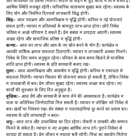
और कार्यस्थल पर प्रशंसा मिलेगी। संपत्ति या वाहन से जुड़े कार्यों में लाभ संभव है।
आर्थिक स्थिति मजबूत रहेगी। पारिवारिक वातावरण सुखद बना रहेगा। स्वास्थ्य के
लिए योग और नियमित दिनचर्या लाभकारी सिद्ध होगी।
सिंह:-
आज पराक्रम और आत्मविश्वास में वृद्धि होगी। करियर में नई योजनाएं
सफल होंगी। व्यापार में प्रतिस्पर्धा के बावजूद लाभ प्राप्त होगा। छोटे निवेश
भविष्य में अच्छे परिणाम दे सकते हैं। प्रेम संबंधों में प्रगाढ़ता आएगी। स्वास्थ्य
अच्छा रहेगा और सामाजिक प्रतिष्ठा में वृद्धि होगी।
कन्या:-
आज धन लाभ और आय के नए स्रोत बनने के योग हैं। कार्यक्षेत्र में
आपकी तार्किक क्षमता सफलता दिलाएगी। व्यापार में लाभकारी अवसर मिलेंगे।
निवेश के लिए समय अनुकूल रहेगा। परिवार के साथ समय बिताने से मानसिक
शांति प्राप्त होगी। स्वास्थ्य के प्रति सावधानी बनाए रखें।
तुला:-
आज आत्मविश्वास और आकर्षण में वृद्धि होगी। करियर में एकाग्रता से
सफलता मिलेगी। व्यापार विस्तार की योजनाएं सफल हो सकती हैं, लेकिन निवेश
में जल्दबाजी से बचें। प्रेम जीवन सुखद रहेगा। स्वास्थ्य अच्छा बना रहेगा। नए
कार्यों की शुरुआत के लिए दिन अनुकूल है।
वृश्चिक:-
आज धैर्य और सावधानी से काम लेने की आवश्यकता है। कार्यक्षेत्र में
यात्रा या अतिरिक्त जिम्मेदारियां मिल सकती हैं। व्यापार में जोखिम भरे निवेश से
बचें। खर्चों पर नियंत्रण रखें। प्रेम संबंधों में गलतफहमियां दूर करने का प्रयास करें।
स्वास्थ्य के प्रति लापरवाही न बरतें।
धनु:-
आज लाभ और उपलब्धियों का दिन रहेगा। नौकरी में तरक्की और सम्मान
मिलने के संकेत हैं। व्यापार में नए अनुबंध आर्थिक लाभ देंगे। पुराने निवेशों से
फायदा हो सकता है। प्रेम जीवन में मधुरता बनी रहेगी। मित्रों का सहयोग मिलेगा