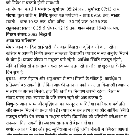
को निवेश में बरतनी होगी सावधानी
जानिए क्या कहते है
पंचांग:–
सूर्योदय
: 05:24 प्रातः,
सूर्यास्त
: 07:13 सायं,
चंद्रमा
: तुला राशि में,
तिथि
: शुक्ल पक्ष त्रयोदशी – प्रातः 09:50 तक,
नक्षत्र
:
स्वाती – प्रातः 10:38 तक,
योग
: परिघ – 30 मई प्रातः 04:36 तक
राहुकाल: प्रातः
10:35 से दोपहर 12:19 तक,
शक संवत
: 1948 पराभव,
विक्रम संवत
: 2083 सिद्धार्थी
आज का राशिफल
मेष:-
आज का दिन साझेदारी और आत्मविश्वास में वृद्धि करने वाला रहेगा।
करियर में आपकी निर्णय क्षमता सफलता दिलाएगी। व्यापार में नए अनुबंध मिलने
के योग हैं। दांपत्य जीवन में मधुरता बनी रहेगी। आर्थिक स्थिति मजबूत रहेगी,
लेकिन निवेश सोच-समझकर करें। स्वास्थ्य उत्तम रहेगा और नई शुरुआत के लिए
दिन शुभ है।
वृषभ:-
आज मेहनत और अनुशासन से लाभ मिलने के संकेत हैं। कार्यक्षेत्र में
प्रतिस्पर्धा बढ़ सकती है, लेकिन आपकी लगन आपको सफलता दिलाएगी। व्यापार
में लाभ के अवसर मिलेंगे, हालांकि खर्चों पर नियंत्रण जरूरी रहेगा। रिश्तों में
संवाद बनाए रखें। स्वास्थ्य के प्रति सजग रहने की आवश्यकता है।
मिथुन:-
आज भाग्य और बुद्धिमत्ता का भरपूर साथ मिलेगा। करियर में पदोन्नति
और सम्मान मिलने के प्रबल योग हैं। व्यापार में धन लाभ होगा और आर्थिक स्थिति
मजबूत बनेगी। प्रेम संबंधों में मधुरता बढ़ेगी। विद्यार्थियों को प्रतियोगी परीक्षाओं में
सफलता मिल सकती है। स्वास्थ्य सामान्य से बेहतर रहेगा।
कर्क:-
आज परिवार और सुख-सुविधाओं में वृद्धि होगी। नौकरी में स्थिरता आएगी