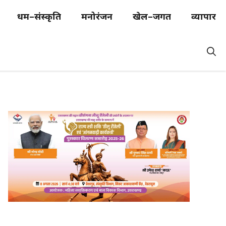
धर्म–संस्कृति
मनोरंजन
खेल–जगत
व्यापार