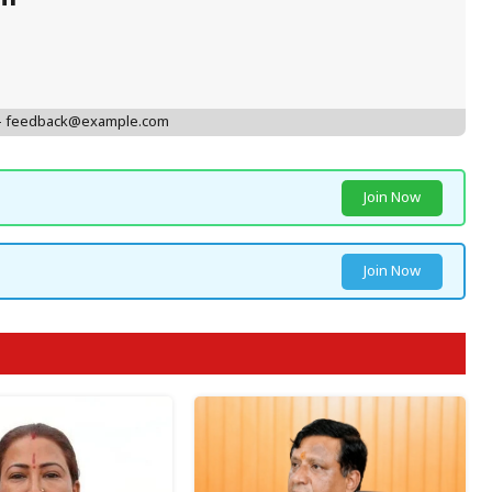
 - feedback@example.com
Join Now
Join Now