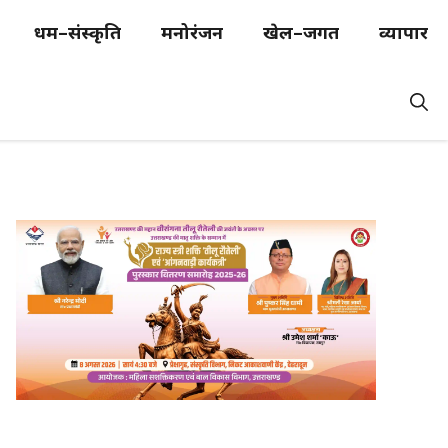
धर्म–संस्कृति
मनोरंजन
खेल–जगत
व्यापार