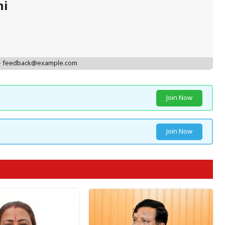
hi
 - feedback@example.com
Join Now
Join Now