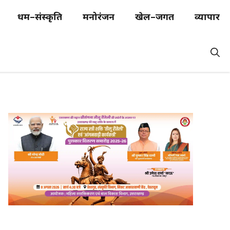
धर्म–संस्कृति
मनोरंजन
खेल–जगत
व्यापार