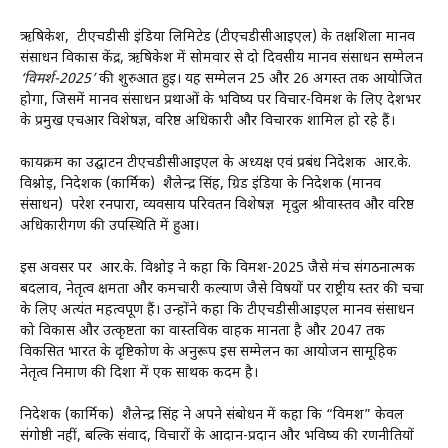
ऋषिकेश, टीएचडीसी इंडिया लिमिटेड (टीएचडीसीआईएल) के तक्षशिला मानव
संसाधन विकास केंद्र, ऋषिकेश में सोमवार से दो दिवसीय मानव संसाधन सम्मेलन
‘विमर्श-2025’
की शुरुआत हुई। यह सम्मेलन 25 और 26 अगस्त तक आयोजित
होगा, जिसमें मानव संसाधन प्रथाओं के भविष्य पर विचार-विमर्श के लिए देशभर
के प्रमुख एचआर विशेषज्ञ, वरिष्ठ अधिकारी और विचारक शामिल हो रहे हैं।
कार्यक्रम का उद्घाटन टीएचडीसीआईएल के अध्यक्ष एवं प्रबंध निदेशक आर.के.
विश्नोई, निदेशक (कार्मिक) शैलेन्द्र सिंह, ग्रिड इंडिया के निदेशक (मानव
संसाधन) परेश रनपारा, व्यवसाय परिवर्तन विशेषज्ञ मृदुल श्रीवास्तव और वरिष्ठ
अधिकारीगण की उपस्थिति में हुआ।
इस अवसर पर आर.के. विश्नोई ने कहा कि विमर्श-2025 जैसे मंच संगठनात्मक
बदलाव, नेतृत्व क्षमता और कर्मचारी कल्याण जैसे विषयों पर राष्ट्रीय स्तर की चर्चा
के लिए अत्यंत महत्वपूर्ण हैं। उन्होंने कहा कि टीएचडीसीआईएल मानव संसाधन
को विकास और उत्कृष्टता का वास्तविक वाहक मानता है और 2047 तक
विकसित भारत के दृष्टिकोण के अनुरूप इस सम्मेलन का आयोजन सामूहिक
नेतृत्व निर्माण की दिशा में एक सार्थक कदम है।
निदेशक (कार्मिक) शैलेन्द्र सिंह ने अपने संबोधन में कहा कि “विमर्श” केवल
संगोष्ठी नहीं, बल्कि संवाद, विचारों के आदान-प्रदान और भविष्य की रणनीतियों