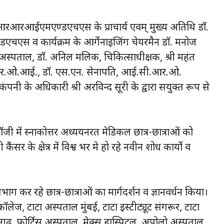
आरआरआईएमएण्डएचएस के प्राचार्य एवम् मुख्य अतिथि डाॅ.
व कार्यक्रम के आर्गेनाइजिंग चेयरमैन डाॅ. मनोज
ेश अस्पताल, डाॅ. अनिल मलिक, चिकित्साधीक्षक, श्री महंत
ए.आर.ओ.आई., डाॅ. एस.एन. सेनापति, आई.सी.आर.ओ.
ंपनी के अधिकारी श्री अरविन्द सूरी के द्वारा सयुक्त रूप से
ाॅजी में स्नाकोत्तर अध्ययनरत मेडिकल छात्र-छात्राओं को
ैंसर के क्षेत्र में विश्व भर मे हो रहे नवीन शोध कार्यो व
तिभाग कर रहे छात्र-छात्राओं का मार्गदर्शन व ज्ञानवर्धन किया।
ाॅलेज, टाटा अस्पताल मुंबई, टाटा इस्टीट्यूट संगरूर, टाटा
ड़ीगढ, फोर्टिस अस्पताल, मेक्स हास्पिटल, अपोलो अस्पताल,