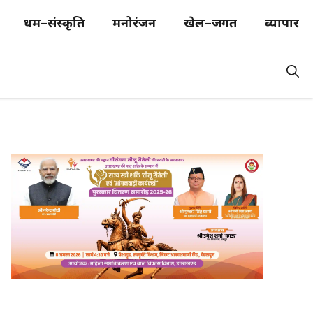
धर्म–संस्कृति
मनोरंजन
खेल–जगत
व्यापार