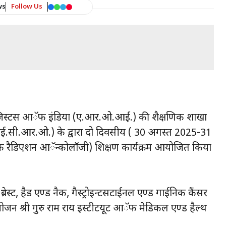
ws
Follow Us
जिस्टस आॅफ इंडिया (ए.आर.ओ.आई.) की शैक्षणिक शाखा
.सी.आर.ओ.) के द्वारा दो दिवसीय ( 30 अगस्त 2025-31
 रैडिएशन आॅन्कोलाॅजी) शिक्षण कार्यक्रम आयोजित किया
न ब्रेस्ट, हैड एण्ड नैक, गैस्ट्रोइन्टसटाईनल एण्ड गाईनिक कैंसर
न श्री गुरु राम राय इस्टीटयूट आॅफ मेडिकल एण्ड हैल्थ