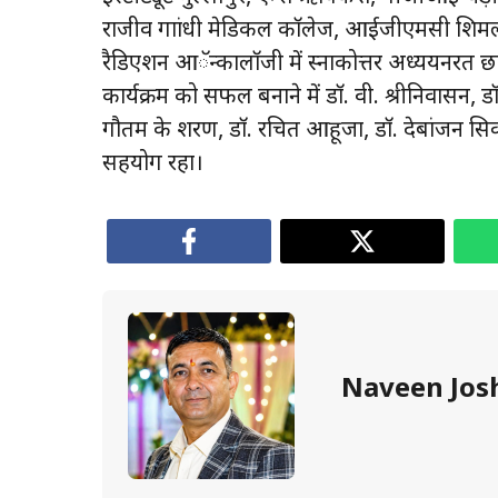
राजीव गाांधी मेडिकल काॅलेज, आईजीएमसी शिमला 
रैडिएशन आॅन्कालाॅजी में स्नाकोत्तर अध्ययनरत छात
कार्यक्रम को सफल बनाने में डाॅ. वी. श्रीनिवासन, डाॅ
गौतम के शरण, डाॅ. रचित आहूजा, डाॅ. देबांजन सि
सहयोग रहा।
Naveen Jos