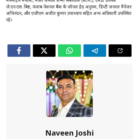
मनमोहन मैनाली, मेजर जनरल शम्मी सबरवाल (से.नि.), एमडी उपनल
जे.एन.एस. बिष्ट, पंजाब नेशनल बैंक के जोनल हेड अनुपम, डिप्टी जनरल मैनेजर
अभिनंदन, और एजीएम अजीत कुमार उपाध्याय सहित अन्य अधिकारी उपस्थित
रहे।
Naveen Joshi