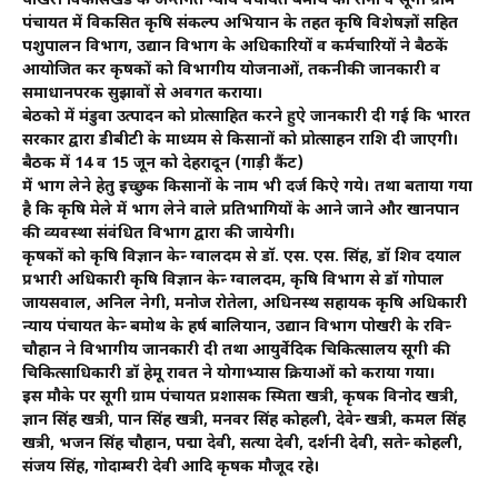
पोखरी विकासखंड के अन्तर्गत न्याय पंचायत बमोथ की रानों व सूगी ग्राम
पंचायत में विकसित कृषि संकल्प अभियान के तहत कृषि विशेषज्ञों सहित
पशुपालन विभाग, उद्यान विभाग के अधिकारियों व कर्मचारियों ने बैठकें
आयोजित कर कृषकों को विभागीय योजनाओं, तकनीकी जानकारी व
समाधानपरक सुझावों से अवगत कराया।
बेठको में मंडुवा उत्पादन को प्रोत्साहित करने हुऐ जानकारी दी गई कि भारत
सरकार द्वारा डीबीटी के माध्यम से किसानों को प्रोत्साहन राशि दी जाएगी।
बैठक में 14 व 15 जून को देहरादून (गाड़ी कैंट)
में भाग लेने हेतु इच्छुक किसानों के नाम भी दर्ज किऐ गये। तथा बताया गया
है कि कृषि मेले में भाग लेने वाले प्रतिभागियों के आने जाने और खानपान
की व्यवस्था संवंधित विभाग द्वारा की जायेगी।
कृषकों को कृषि विज्ञान केन्द्र ग्वालदम से डाॅ. एस. एस. सिंह, डॉ शिव दयाल
प्रभारी अधिकारी कृषि विज्ञान केन्द्र ग्वालदम, कृषि विभाग से डाॅ गोपाल
जायसवाल, अनिल नेगी, मनोज रोतेला, अधिनस्थ सहायक कृषि अधिकारी
न्याय पंचायत केन्द्र बमोथ के हर्ष बालियान, उद्यान विभाग पोखरी के रविन्द्र
चौहान ने विभागीय जानकारी दी तथा आयुर्वेदिक चिकित्सालय सूगी की
चिकित्साधिकारी डॉ हेमू रावत‌ ने योगाभ्यास क्रियाओं को कराया गया।
इस मौके पर सूगी ग्राम पंचायत प्रशासक स्मिता खत्री, कृषक विनोद खत्री,
ज्ञान सिंह खत्री, पान सिंह खत्री, मनवर सिंह कोहली, देवेन्द्र खत्री, कमल सिंह
खत्री, भजन सिंह चौहान, पद्मा देवी, सत्या देवी, दर्शनी देवी, सतेन्द्र कोहली,
संजय सिंह, गोदाम्वरी देवी आदि कृषक मौजूद रहे।