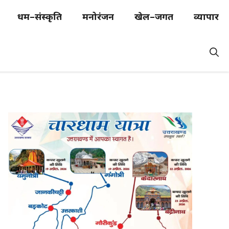
धर्म–संस्कृति
मनोरंजन
खेल–जगत
व्यापार