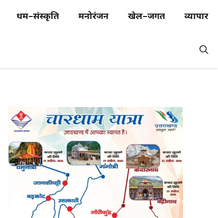
धर्म–संस्कृति
मनोरंजन
खेल–जगत
व्यापार