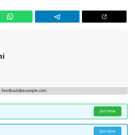
hi
 - feedback@example.com
Join Now
Join Now