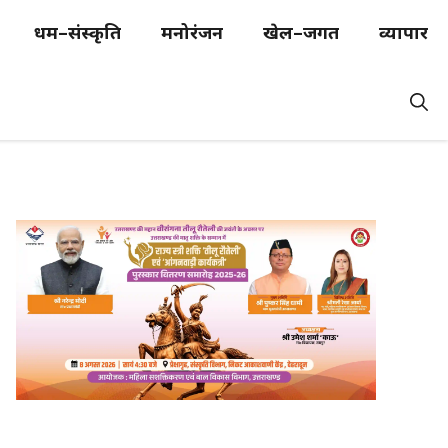
धर्म–संस्कृति
मनोरंजन
खेल–जगत
व्यापार