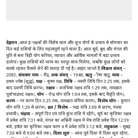
देहरादून
,आज ग्रह-नक्षत्रों की विशेष चाल और शुभ योगों के प्रभाव से सोमवार का
दिन कई राशियों के लिए महत्वपूर्ण रहने वाला है। आज सूर्य, बुध और मंगल की
युति से बना त्रिग्रही योग करियर, व्यापार और आर्थिक मामलों में बड़ा प्रभाव
डालेगा। कुछ राशियों को भाग्य का भरपूर साथ मिलेगा, जबकि कुछ लोगों को
सतर्क रहकर फैसले लेने की सलाह दी गई है। आइए जानते हैं।
विक्रम संवत्
–
2083,
संवत्सर नाम
– रौद्र,
शक संवत्
– 1948,
ऋतु
– ग्रीष्म ऋतु,
मास
–
प्रथम ज्येष्ठ (शुद्ध),
पक्ष
– कृष्ण पक्ष,
तिथि
– नवमी तिथि दिन 3:25 तक, इसके
बाद दशमी तिथि प्रारंभ।,
नक्षत्र
– शतभिषा नक्षत्र रात्रि 1:29 तक, तत्पश्चात
पूर्वाभाद्रपद नक्षत्र।,
योग
– ऐन्द्र योग रात्रि 1:04 तक, इसके बाद वैधृति योग।,
करण
– गर करण दिन 3:25 तक, तत्पश्चात वणिज करण।,
विशेष योग
– कुमार
योग रात्रि 1:29 से प्रारंभ।,
व्रत / विशेष
– भद्रा रात्रि 3:09 से प्रारंभ, पंचक
प्रभावी।,
चंद्रमा
– संपूर्ण दिन एवं रात्रि कुंभ राशि में रहेंगे।, सूर्य का कृत्तिका नक्षत्र
में प्रवेश रात्रि 7:31 बजे, मंगल का अश्विनी नक्षत्र में मेष राशि प्रवेश दिन 12:39
बजे, हर्षल का कृत्तिका नक्षत्र चरण 4 में प्रवेश रात्रि 3:12 बजे,
राहुकाल
– सुबह
7:30 बजे से 9:00 बजे तक।,
दिशा शूल
– आज पूर्व दिशा में दिशा शूल रहेगा,