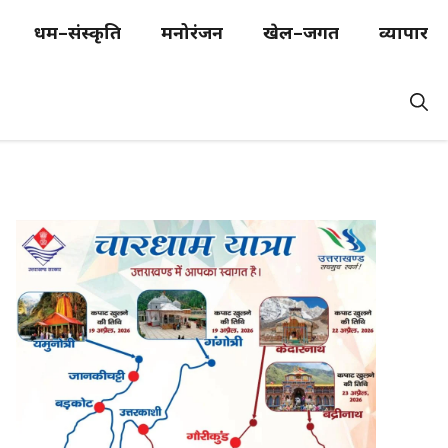
धर्म–संस्कृति
मनोरंजन
खेल–जगत
व्यापार