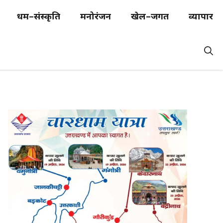
धर्म–संस्कृति
मनोरंजन
खेल–जगत
व्यापार