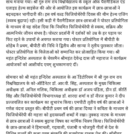
साथ मनाया गया। श्री गुरु राम राय विश्वविद्यालय के स्कूल ऑफ पैरामैडिकल एंड
एलाइड हेल्थ साइंसेज की ओर से आयोजित इस कार्यक्रम में छात्र-छात्राओं ने
बढ़चढ़कर भागीदारी की। इस वर्ष वल्र्ड फिजियोथेरेपी दिवस की थीम हेल्थ एजिंग
(स्वस्थ बुढ़ापा) रही। इसी कड़ी में पैरामैडिकल छात्र-छात्राओं ने पोस्टर प्रतियोगिता
के माध्यम से यह संदेश दिया कि नियमित फिजियोथेरेपी से स्वस्थ, सक्रिय और
आत्मनिर्भर जीवन संभव है। पोस्टर प्रदर्शनी में दर्शकों को उम्र के हर पड़ाव पर
फिट रहने के उपायों से अवगत कराया गया। पोस्टर प्रतियोगिता में बीपीटी के
शोहेब नेे प्रथम, बीपीटी की निधि ने द्वितीय और सान्या ने तृतीय पुरस्कार जीता।
पोस्टर प्रतियोगिता के विजेताओं को सम्मानित कर प्रोत्साहित किया गया। श्री
महंत इन्दिरेश अस्पताल के चेयरमैन श्रीमहंत देवेन्द्र दास जी महाराज ने कार्यक्रम
आयोजकों को आशीर्वाद एवम् शुभकामनाएं दीं।
सोमवार को श्री महंत इन्दिरेश अस्पताल के आॅडिटोरियम में श्री गुरु राम राय
विश्वविद्यालय के को-ऑर्डिनेटर डॉ. आर.पी. सिंह, अस्पताल के मुख्य चिकित्सा
अधीक्षक डॉ. अनिल मलिक, चिकित्सा अधीक्षक डाॅ अजय पंडिता, डीन डॉ. कीर्ति
सिंह और फिजियोथेरेपी विभागाध्यक्ष डॉ. शारदा शर्मा व डाॅ नीरज कुमार ने दीप
प्रज्जवलित कर कार्यक्रम का शुभारंभ किया। एमपीटी तृतीय वर्ष की छात्राओं ने
गणेश वंदना प्रस्तुत की। बीपीटी प्रथम वर्ष की छात्रा दिव्या ने कविता के माध्यम से
फिजियोथेरेपी की महत्ता को हृदयस्पर्शी शब्दों में रखा। नुक्कड़ नाटक के माध्यम
से छात्र-छात्राओं ने स्वस्थ बुढ़ापा विषय का मार्मिक चित्रण किया। फिजियोथेरेपी
के छात्र-छात्राओं ने हिमाचली, गढ़वाली, पंजाबी व भोजपुरी गीतों से देश के