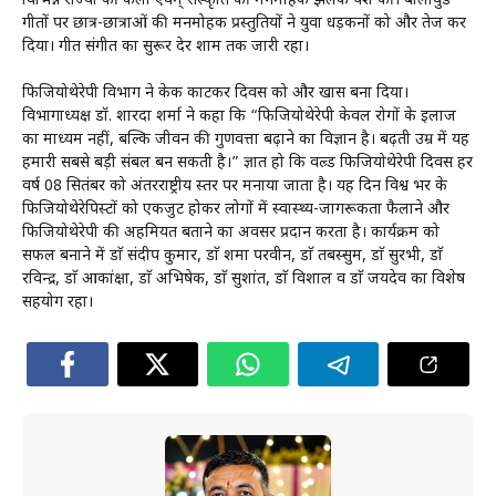
विभिन्न राज्यों की कला एवम् संस्कृति की मनमोहक झलक पेश की। बाॅलीवुड
गीतों पर छात्र-छात्राओं की मनमोहक प्रस्तुतियों ने युवा धड़कनों को और तेज कर
दिया। गीत संगीत का सुरूर देर शाम तक जारी रहा।
फिजियोथेरेपी विभाग ने केक काटकर दिवस को और खास बना दिया।
विभागाध्यक्ष डॉ. शारदा शर्मा ने कहा कि “फिजियोथेरेपी केवल रोगों के इलाज
का माध्यम नहीं, बल्कि जीवन की गुणवत्ता बढ़ाने का विज्ञान है। बढ़ती उम्र में यह
हमारी सबसे बड़ी संबल बन सकती है।” ज्ञात हो कि वल्र्ड फिजियोथेरेपी दिवस हर
वर्ष 08 सितंबर को अंतरराष्ट्रीय स्तर पर मनाया जाता है। यह दिन विश्व भर के
फिजियोथेरेपिस्टों को एकजुट होकर लोगों में स्वास्थ्य-जागरूकता फैलाने और
फिजियोथेरेपी की अहमियत बताने का अवसर प्रदान करता है। कार्यक्रम को
सफल बनाने में डाॅ संदीप कुमार, डाॅ शमा परवीन, डाॅ तबस्सुम, डाॅ सुरभी, डाॅ
रविन्द्र, डाॅ आकांक्षा, डाॅ अभिषेक, डाॅ सुशांत, डाॅ विशाल व डाॅ जयदेव का विशेष
सहयोग रहा।