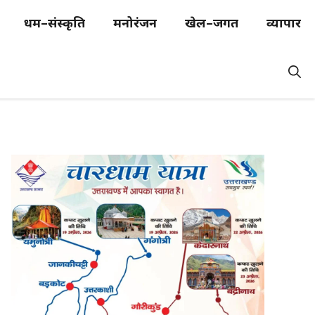
धर्म–संस्कृति
मनोरंजन
खेल–जगत
व्यापार