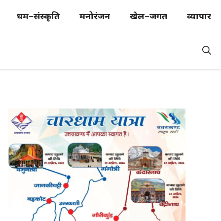
धर्म–संस्कृति
मनोरंजन
खेल–जगत
व्यापार