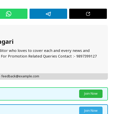
ngari
ditor who loves to cover each and every news and
. For Promotion Related Queries Contact :- 9897399127
 - feedback@example.com
Join Now
Join Now