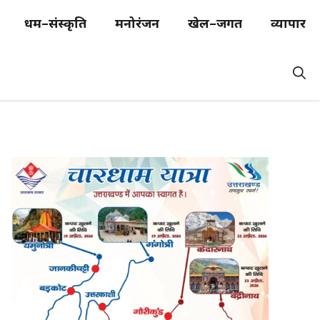
धर्म–संस्कृति
मनोरंजन
खेल–जगत
व्यापार