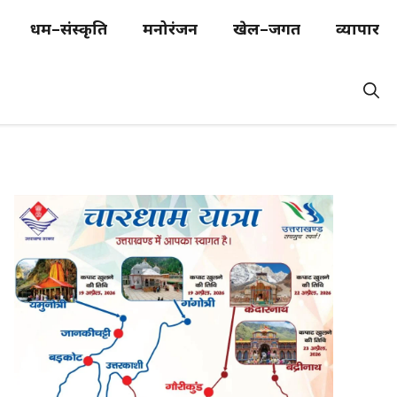
धर्म–संस्कृति
मनोरंजन
खेल–जगत
व्यापार