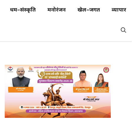
धर्म–संस्कृति
मनोरंजन
खेल–जगत
व्यापार