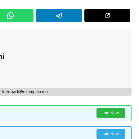
hi
 - feedback@example.com
Join Now
Join Now