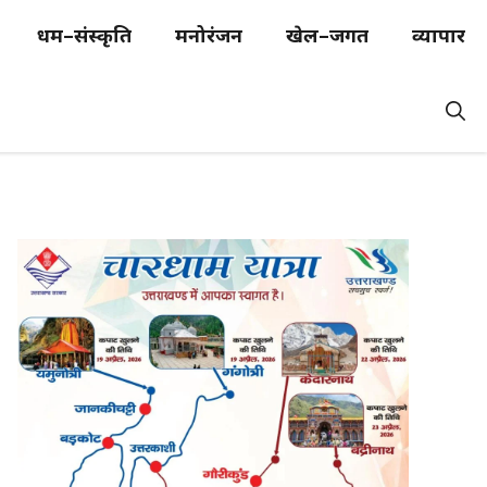
धर्म–संस्कृति
मनोरंजन
खेल–जगत
व्यापार