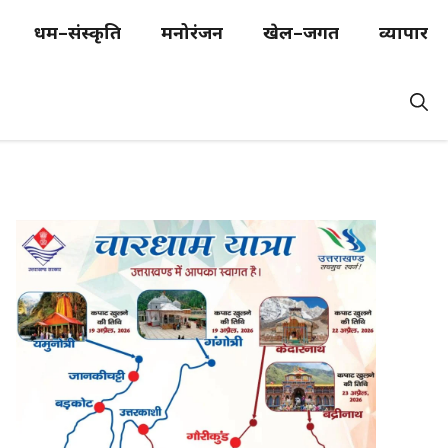
धर्म–संस्कृति
मनोरंजन
खेल–जगत
व्यापार