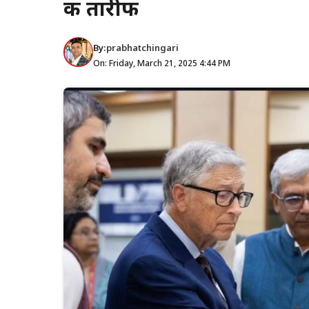
की तारीफ
By:
prabhatchingari
On: Friday, March 21, 2025 4:44 PM