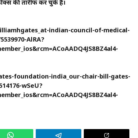
फॉक्स की तारीफ कर चुके हैं।
lliamhgates_at-indian-council-of-medical-
75539970-AlRA?
ember_ios&rcm=ACoAADQ4JS8BZ4al4-
es-foundation-india_our-chair-bill-gates-
34514176-wSeU?
ember_ios&rcm=ACoAADQ4JS8BZ4al4-