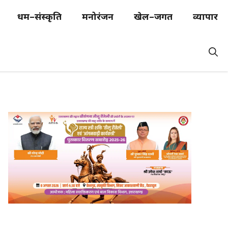
धर्म–संस्कृति
मनोरंजन
खेल–जगत
व्यापार