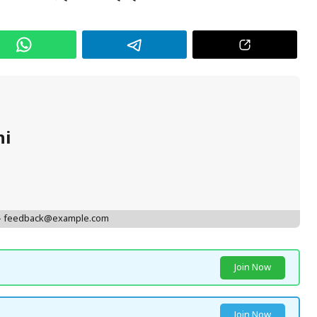
hi
 - feedback@example.com
Join Now
Join Now