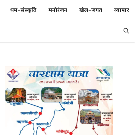
धर्म–संस्कृति
मनोरंजन
खेल–जगत
व्यापार