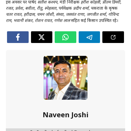
इस अवसर पर पार्षद
सतीश कश्यप
, मंडी निरीक्षक
हरीश कोहली
,
प्रीतम डिमरी
,
रजत
,
प्रवेश
,
बवीता
,
रीतू
,
स्नेहलता
, पर्यवेक्षक
प्रदीप शर्मा
, चकराता के कृषक
चतर रावत
,
हरीदास
,
चमन जोशी
,
संध्या
,
जसवंत राणा
,
जगजीत शर्मा
,
गोविन्द
राम
,
भवानी शंकर
,
रोशन रावत
,
गणेश लाल
सहित कई किसान उपस्थित रहे।
Naveen Joshi