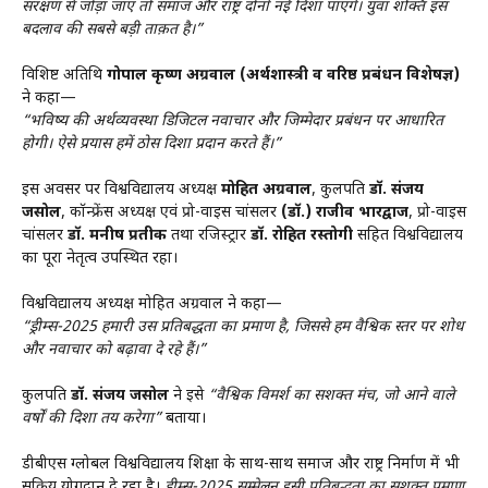
संरक्षण से जोड़ा जाए तो समाज और राष्ट्र दोनों नई दिशा पाएंगे। युवा शक्ति इस
बदलाव की सबसे बड़ी ताक़त है।”
विशिष्ट अतिथि
गोपाल कृष्ण अग्रवाल (अर्थशास्त्री व वरिष्ठ प्रबंधन विशेषज्ञ)
ने कहा—
“भविष्य की अर्थव्यवस्था डिजिटल नवाचार और जिम्मेदार प्रबंधन पर आधारित
होगी। ऐसे प्रयास हमें ठोस दिशा प्रदान करते हैं।”
इस अवसर पर विश्वविद्यालय अध्यक्ष
मोहित अग्रवाल
, कुलपति
डॉ. संजय
जसोल
, कॉन्फ्रेंस अध्यक्ष एवं प्रो-वाइस चांसलर
(डॉ.) राजीव भारद्वाज
, प्रो-वाइस
चांसलर
डॉ. मनीष प्रतीक
तथा रजिस्ट्रार
डॉ. रोहित रस्तोगी
सहित विश्वविद्यालय
का पूरा नेतृत्व उपस्थित रहा।
विश्वविद्यालय अध्यक्ष मोहित अग्रवाल ने कहा—
“ड्रीम्स-2025 हमारी उस प्रतिबद्धता का प्रमाण है, जिससे हम वैश्विक स्तर पर शोध
और नवाचार को बढ़ावा दे रहे हैं।”
कुलपति
डॉ. संजय जसोल
ने इसे
“वैश्विक विमर्श का सशक्त मंच, जो आने वाले
वर्षों की दिशा तय करेगा”
बताया।
डीबीएस ग्लोबल विश्वविद्यालय शिक्षा के साथ-साथ समाज और राष्ट्र निर्माण में भी
सक्रिय योगदान दे रहा है।
ड्रीम्स-2025 सम्मेलन इसी प्रतिबद्धता का सशक्त प्रमाण