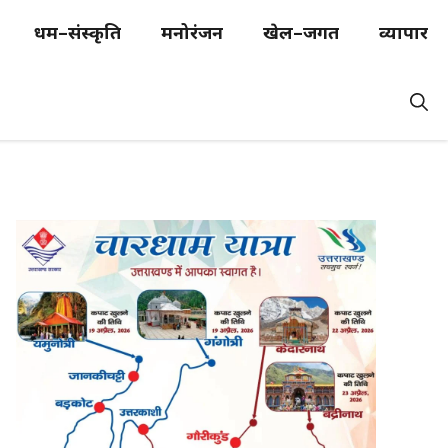
धर्म–संस्कृति
मनोरंजन
खेल–जगत
व्यापार