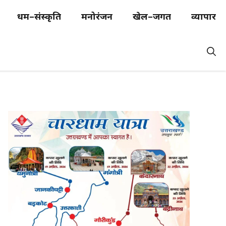
धर्म–संस्कृति
मनोरंजन
खेल–जगत
व्यापार