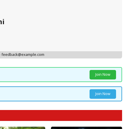
hi
 - feedback@example.com
Join Now
Join Now