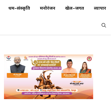
धर्म–संस्कृति
मनोरंजन
खेल–जगत
व्यापार