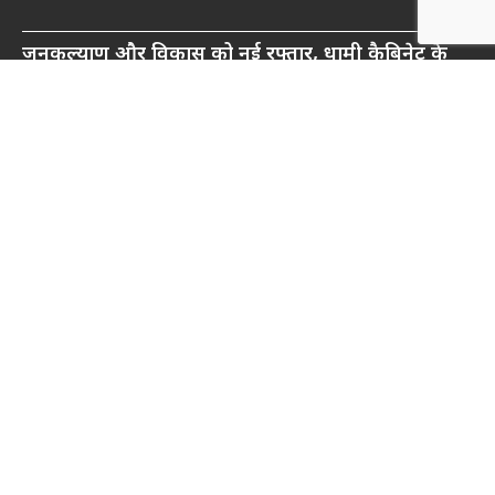
जनकल्याण और विकास को नई रफ्तार, धामी कैबिनेट के
ऐतिहासिक फैसलों से बदलेगी उत्तराखंड की तस्वीर
रवि म्यूजिकल ग्रुप की रजत जयंती पर सजेगी संगीतमय शाम
‘घनक’
नाबार्ड ने राष्ट्रीय हथकरघा दिवस के अवसर पर मुंबई में तीन
दिवसीय प्रदर्शनी का आयोजन किया
© 2026 prabhatchingari.com • All rights reserved
About Us
Contact Us
Terms and Conditions
Privacy Policy