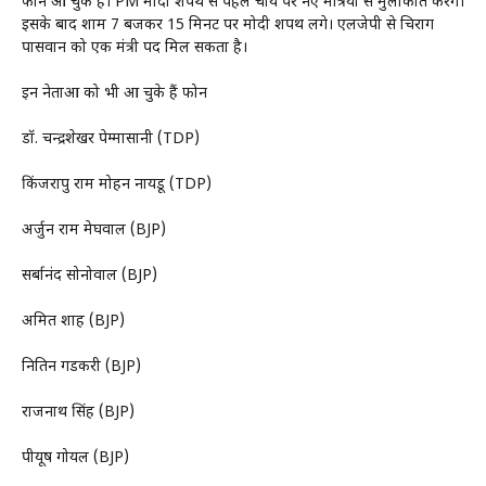
फोन आ चुके हैं। PM मोदी शपथ से पहले चाय पर नए मंत्रियों से मुलाकात करेंगे।
इसके बाद शाम 7 बजकर 15 मिनट पर मोदी शपथ लेंगे। एलजेपी से चिराग
पासवान को एक मंत्री पद मिल सकता है।
इन नेताओं को भी आ चुके हैं फोन
डॉ. चन्द्रशेखर पेम्मासानी (TDP)
किंजरापु राम मोहन नायडू (TDP)
अर्जुन राम मेघवाल (BJP)
सर्बानंद सोनोवाल (BJP)
अमित शाह (BJP)
नितिन गडकरी (BJP)
राजनाथ सिंह (BJP)
पीयूष गोयल (BJP)