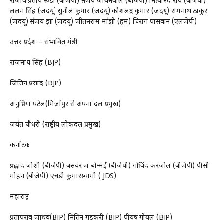
राजीव प्रताप रूडी (बीजेपी) संजय जायसवाल (बीजेपी) नित्यानंद राय (बीजेपी)
ललन सिंह (जदयू) सुनील कुमार (जदयू) कौशलेंद्र कुमार (जदयू) रामनाथ ठाकुर
(जदयू) संजय झा (जदयू) जीतनराम मांझी (हम) चिराग पासवान (एलजेपी)
उत्तर प्रदेश – संभावित मंत्री
राजनाथ सिंह (BJP)
जितिन प्रसाद (BJP)
अनुप्रिया पटेल(मिर्ज़ापुर से अपना दल प्रमुख)
जयंत चौधरी (राष्ट्रीय लोकदल प्रमुख)
कर्नाटक
प्रह्लाद जोशी (बीजेपी) बसवराज बोम्मई (बीजेपी) गोविंद करजोल (बीजेपी) पीसी
मोहन (बीजेपी) एचडी कुमारस्वामी ( JDS)
महाराष्ट्र
प्रतापराव जाधव(BJP) नितिन गडकरी (BJP) पीयूष गोयल (BJP)