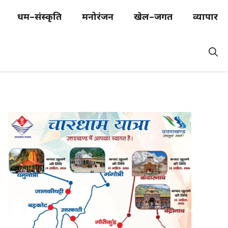
धर्म–संस्कृति
मनोरंजन
खेल–जगत
व्यापार