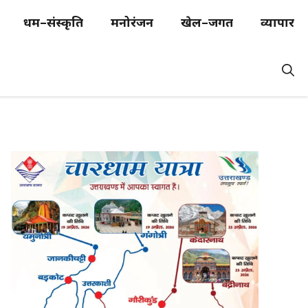
धर्म–संस्कृति
मनोरंजन
खेल–जगत
व्यापार