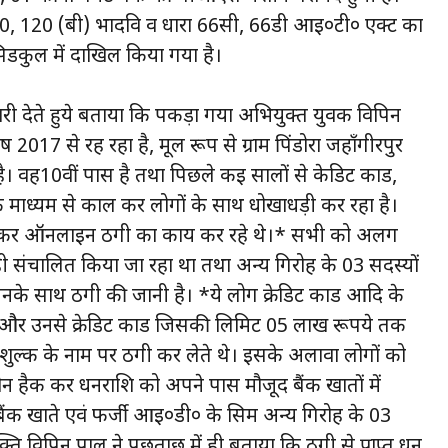
420, 120 (बी) भादवि व धारा 66सी, 66डी आई०टी० एक्ट का
िडकुल में दाखिल किया गया है।
ारी देते हुये बताया कि पकड़ा गया अभियुक्त युवक विपिन
्ष 2017 से रह रहा है, मूल रूप से ग्राम पिंडोरा जहाँगीरपुर
ै। वह10वीं पास है तथा पिछले कई सालों से केडिट कार्ड,
 के माध्यम से काल कर लोगों के साथ धोखाधड़ी कर रहा है।
नाकर ऑनलाइन ठगी का कार्य कर रहे थे।* सभी को अलग
ी संचालित किया जा रहा था तथा अन्य गिरोह के 03 सदस्यों
नके साथ ठगी की जानी है। *ये लोग क्रेडिट कार्ड आदि के
े और उनसे क्रेडिट कार्ड जिसकी लिमिट 05 लाख रूपये तक
ग शुल्क के नाम पर ठगी कर लेते थे। इसके अलावा लोगों को
न हैक कर धनराशि को अपने पास मौजूद बैंक खातों में
क, बैंक खाते एवं फर्जी आई०डी० के सिम अन्य गिरोह के 03
क्ति विपिन पाल ने पूछताछ में ही बताया कि ठगी से प्राप्त धन