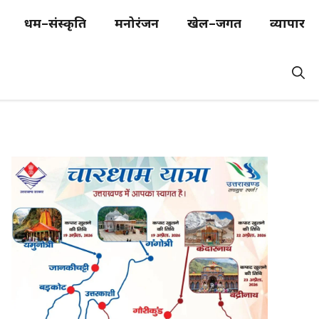
धर्म–संस्कृति
मनोरंजन
खेल–जगत
व्यापार