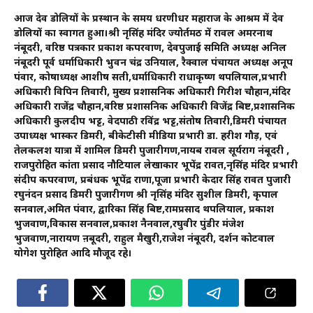
आज देव डोलियों के प्रस्थान के समय धरणीधर महाराज के आश्रम में देव
डोलियों का स्वागत हुआ।श्री नृसिंह मंदिर ज्योर्तमठ में रावल अमरनाथ
नंबूदरी, वरिष्ठ पत्रकार प्रकाश कपरवाण, देवपुजाई समिति अध्यक्ष अनिल
नंबूदरी पूर्व धर्माधिकारी भुवन चंद्र उनियाल, रैक्वाल पंचायत अध्यक्ष अनूप
पंवार, कोषाध्यक्ष आशीष सती,धर्माधिकारी राधाकृष्ण थपलियाल,प्रभारी
अधिकारी विपिन तिवारी, मुख्य प्रशासनिक अधिकारी गिरीश चौहान,मंदिर
अधिकारी राजेंद्र चौहान,वरिष्ठ प्रशासनिक अधिकारी विजेंद्र बिष्ट,प्रशासनिक
अधिकारी कुलदीप भट्ट, वेदपाठी रविंद्र भट्ट,संतोष तिवारी,डिमरी पंचायत
उपाध्यक्ष भास्कर डिमरी, बीकेटीसी मीडिया प्रभारी डा. हरीश गौड़, एवं
तेलकलश यात्रा में शामिल डिमरी पुजारीगण,नायब रावल सूर्यराग नंबूदरी ,
राजपुरोहित कांता प्रसाद नौटियाल लेखाकार भूपेंद्र रावत,नृसिंह मंदिर प्रभारी
संदीप कपरवाण, प्रबंधक भूपेंद्र राणा,पूजा प्रभारी केदार सिंह रावत पुजारी
रघुनंदन प्रसाद डिमरी पुजारीगण श्री नृसिंह मंदिर सुशील डिमरी, कृपाल
सनवाल,अमित पंवार, द्वारिका सिंह बिष्ट,रामप्रसाद थपलियाल, प्रकाश
भुजवाण,विकास सनवाल,प्रकाश नैनवाल,रघुवीर पुंडीर मंजेश
भुजवाण,नारायण ऩबूदरी, राहुल मैखुरी,राजेश नंबूदरी, दर्शन कोटवाल
योगेश पुरोहित आदि मौजूद रहे।