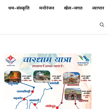
धर्म–संस्कृति
मनोरंजन
खेल–जगत
व्यापार