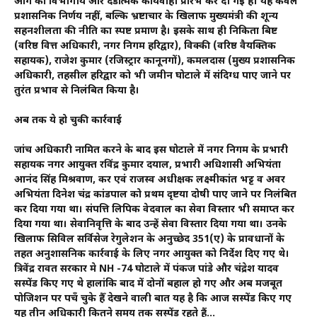
आगे की विभागीय और दंडात्मक कार्यवाही प्रारंभ कर दी गई है। यह केवल
प्रशासनिक निर्णय नहीं, बल्कि भ्रष्टाचार के खिलाफ मुख्यमंत्री की शून्य
सहनशीलता की नीति का स्पष्ट प्रमाण है। इसके साथ ही निकिता बिष्ट
(वरिष्ठ वित्त अधिकारी, नगर निगम हरिद्वार), विक्की (वरिष्ठ वैयक्तिक
सहायक), राजेश कुमार (रजिस्ट्रार कानूनगों), कमलदास (मुख्य प्रशासनिक
अधिकारी, तहसील हरिद्वार को भी जमीन घोटाले में संदिग्ध पाए जाने पर
तुरंत प्रभाव से निलंबित किया है।
अब तक ये हो चुकी कार्रवाई
जांच अधिकारी नामित करने के बाद इस घोटाले में नगर निगम के प्रभारी
सहायक नगर आयुक्त रविंद्र कुमार दयाल, प्रभारी अधिशासी अभियंता
आनंद सिंह मिश्रवाण, कर एवं राजस्व अधीक्षक लक्ष्मीकांत भट्ट व अवर
अभियंता दिनेश चंद्र कांडपाल को प्रथम दृष्टया दोषी पाए जाने पर निलंबित
कर दिया गया था। संपत्ति लिपिक वेदवाल का सेवा विस्तार भी समाप्त कर
दिया गया था। सेवानिवृत्ति के बाद उन्हें सेवा विस्तार दिया गया था। उनके
खिलाफ सिविल सर्विसेज रेगुलेशन के अनुच्छेद 351(ए) के प्रावधानों के
तहत अनुशासनिक कार्रवाई के लिए नगर आयुक्त को निर्देश दिए गए थे।
त्रिवेंद्र रावत सरकार मे NH -74 घोटाले में पंकज पांडे और चंद्रेश यादव
सस्पेंड किए गए थे हालांकि बाद में दोनों बहाल हो गए और अब मजबूत
पोजिशन पर पहुँच चुके हैँ देखने वाली बात यह है कि आज सस्पेंड किए गए
यह तीन अधिकारी कितने समय तक सस्पेंड रहते हैं…