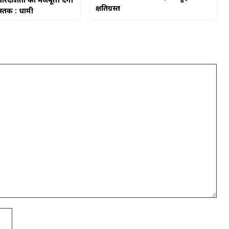
रदर्शिता को मजबूती देगी
क्षतिग्रस्त
ुस्तक : धामी