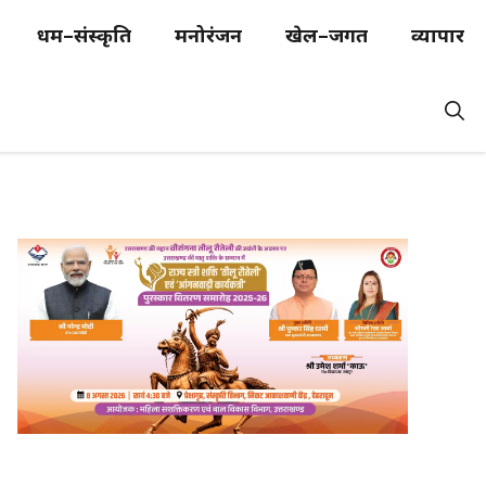
धर्म–संस्कृति
मनोरंजन
खेल–जगत
व्यापार