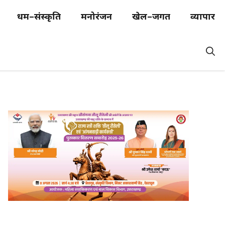
धर्म–संस्कृति
मनोरंजन
खेल–जगत
व्यापार