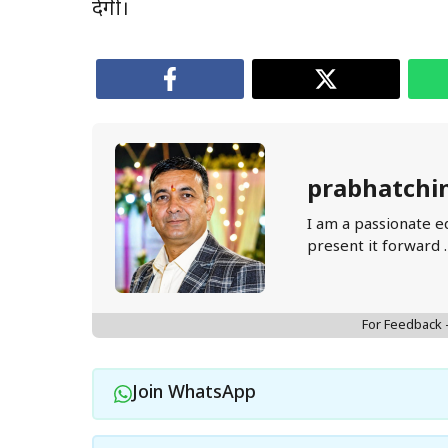
देगी।
prabhatchi
I am a passionate e
present it forward 
For Feedback
Join WhatsApp