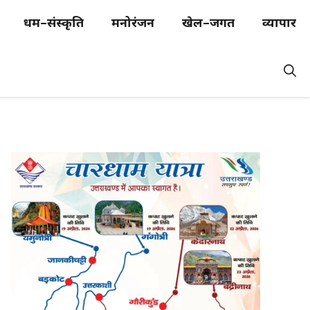
धर्म–संस्कृति
मनोरंजन
खेल–जगत
व्यापार