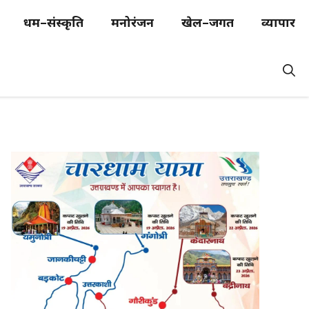
धर्म–संस्कृति
मनोरंजन
खेल–जगत
व्यापार