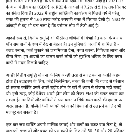
हाल के डेटा संकेत देते हैं कि पैसे बचाने के रुझान में गिरावट आई है। 2021-23
के बीच वित्तीय बचत (GDP) पर RBI के आंकड़ों ने 7.2% से 5.1% तक गिरावट
का संकेत दिया है। 2022 में राष्ट्रीय सांख्यिकी कार्यालय ने पिछले वर्ष में घरेलू
बचत की तुलना में 1.60 लाख करोड़ रुपएकी बचत में गिरावट देखी है। NSO के
आंकड़ों से यह भी पता चला है कि पर्सनल लोन में तेज़ी आई है।
आदर्श रूप से, वित्तीय समृद्धि को पीढ़ीगत श्रेणियों में विभाजित करने के बजाय
पाँच समाधानों के रूप में देखना बेहतर है। इन बुनियादी चरणों में शामिल हैं –
बजट बनाना, कर्ज़ चुकाने को प्राथमिकता देना, बचत करना, विविधता लाना और
बीमा लेना। इन आदतों का पालन करने लोगों को सुरक्षित भविष्य के लिए बचत
करने में मदद मिलनी चाहिए।
अच्छी वित्तीय समृद्धि योजना के लिए अच्छी तरह से बजट बनाना काफ़ी अहम
होता है। उदाहरण के लिए, कोई मिलेनियल, बचत की कमी की वजह से परेशान
हो सकता क्योंकि उसने अपने स्टूडेंट लोन के बारे में ध्यान से योजना नहीं बनाई
थी। इसी तरह, कोई पेशेवर अपने होम लोन को लेकर EMI की गलत गणना कर
सकता है। गलतियों और कमियों से भरा बजट न सिर्फ़ बचत करने की क्षमता पर
असर डालता है, बल्कि किसी व्यक्ति को अपने प्रियजनों से उलझने के लिए भी
मजबूर कर सकता है।
एक बार जब व्यक्ति अपनी मासिक कमाई और खर्चों का बजट बना लेता है, तो
ज़रूरतों, इच्छाओं और बचत को पूरा करने के लिए उसे 50, 30 और 20 प्रतिशत